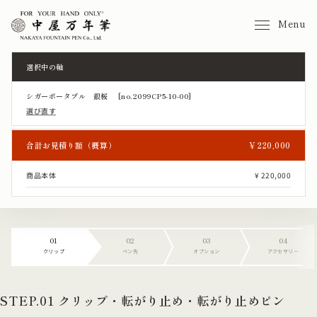
Menu
選択中の軸
シガーポータブル 銀桜 [no.2099CP5-10-00]
選び直す
合計お見積り額（概算）
¥ 220,000
商品本体
¥ 220,000
01
02
03
04
クリップ
ペン先
オプション
アクセサリー
STEP.01 クリップ・転がり止め・転がり止めピン