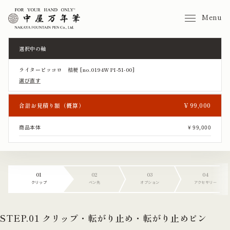
Menu
選択中の軸
ライターピッコロ 桔梗 [no.0194WPI-51-00]
選び直す
合計お見積り額（概算）
¥ 99,000
商品本体
¥ 99,000
01
02
03
04
クリップ
ペン先
オプション
アクセサリー
STEP.01 クリップ・転がり止め・転がり止めピン