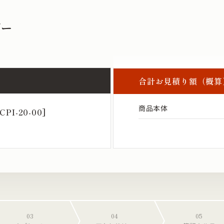
ダー
合計お見積り額（概算
商品本体
I-20-00]
03
04
05