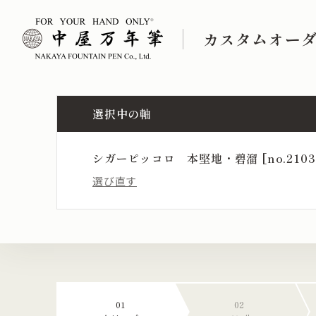
カスタムオー
選択中の軸
シガーピッコロ 本堅地・碧溜 [no.2103CP
選び直す
01
02