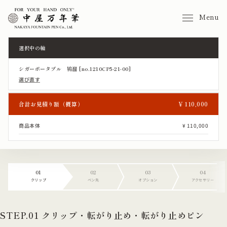
Menu
選択中の軸
シガーポータブル 鴇溜 [no.1210CP5-21-00]
選び直す
合計お見積り額（概算）
¥ 110,000
商品本体
¥ 110,000
01
02
03
04
クリップ
ペン先
オプション
アクセサリー
STEP.01 クリップ・転がり止め・転がり止めピン