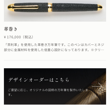
革巻き
¥ 176,000（税込）
「茶利革」を使用した革巻き万年筆です。このペンはカバーとネジ
部分に金属材料を使用した低重心設計になっております。※クリッ
プ、各パーツ、ペン先の色を変えることでカスタマイズが可能で
す。「茶利革」は明治初期において、日本の皮革製造技術を向上さ
せるために海外から技術者チャールス・ヘンニクル氏を呼びその指
導を受けて製造した革のことで、氏の愛称チャーリーから名付けら
れたそうです。植物の渋で鞣された山羊革に縦横斜めからの手揉み
デザインオーダーはこちら
を繰り返し行って革の表面を隆起させ、深い凹凸をつけます。多く
の工程を人の手で行なっているため、技術を持った職人にしかつく
ご要望に応じ、オリジナルの図柄の万年筆を製作いたしま
る事ができないと言われます。日本独自の希少で非常に美しい革
す。
で、鞄の素材として利用されていました。