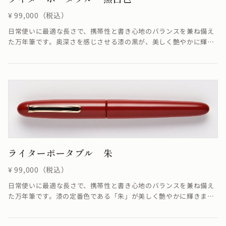
¥ 99,000（税込）
日常使いに最適な長さで、携帯性と書き心地のバランスを兼ね備え
た万年筆です。奥深さを感じさせる漆の黒が、美しく艶やかに輝い
た仕上がりです。呂色とは黒の色名の一つで、黒漆の濡れたような
深く美しい黒色を指します。漆の塗りの技法のひとつである呂色塗
からきた色名で、蝋色とも書きます。
ライターポータブル 朱
¥ 99,000（税込）
日常使いに最適な長さで、携帯性と書き心地のバランスを兼ね備え
た万年筆です。漆の定番色である「朱」が美しく艶やかに輝きま
す。朱とは魔除けや不老長寿の象徴とされるやや黄色味を帯びた赤
色のことで、中国や日本の伝統色として古代より宮殿や神社仏閣に