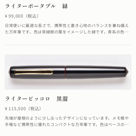
ライターポータブル 緑
¥ 99,000（税込）
日常使いに最適な長さで、携帯性と書き心地のバランスを兼ね備え
た万年筆です。色は常緑樹の葉をイメージした緑です。青系の色の
開発は難しい為、この美しい緑を表現するのには大変苦労しまし
た。緑色が美しく艶やかに輝く仕上がりになっています。
ライターピッコロ 黒溜
¥ 115,500（税込）
先端が屋根のように少し尖ったデザインになっています。メモ帳や
手帳など携帯性に優れたコンパクトな万年筆です。色はベースの朱
色に上塗りとして黒を合わせた朱合漆を塗る事で、落ち着いた色合