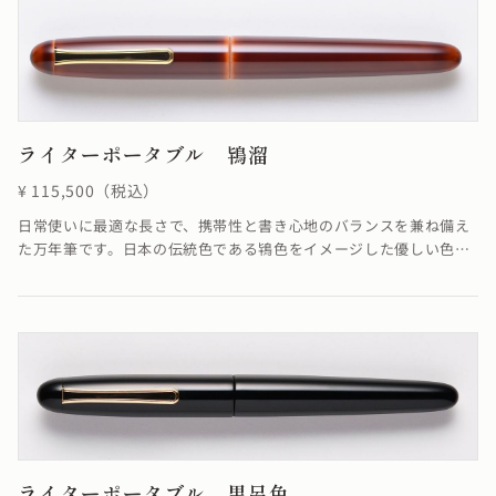
ライターポータブル 鴇溜
¥ 115,500（税込）
日常使いに最適な長さで、携帯性と書き心地のバランスを兼ね備え
た万年筆です。日本の伝統色である鴇色をイメージした優しい色と
溜めの落ち着いた色合いが融合し、柔らかさを感じる仕上がりにな
っています。鴇溜の「溜塗り」とは、透けによって漆のたまり状態
がよく見え、吸い込まれるような透明感のある飴色が特徴です。≪
自然素材の漆を使用しているため、仕上がりの色合いが若干異なる
場合がございます≫
ライターポータブル 黒呂色