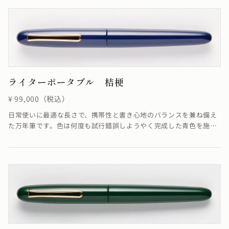
多く用いられてきました。高価な硫黄と水銀が入った赤土の粉末で
ある辰砂（別名で赤色硫化水銀とも呼ぶ）を原料としています。
ライターポータブル 桔梗
¥ 99,000（税込）
日常使いに最適な長さで、携帯性と書き心地のバランスを兼ね備え
た万年筆です。色は何度も試行錯誤しようやく完成した青色を施し
ました。自然界では青という色を持ったものが少なく、納得のいく
青色を表現するのはかなり難しかったです。桔梗の花に例え名付け
た美しい青色の「桔梗」は、艶やかに輝く仕上がりになっていま
す。