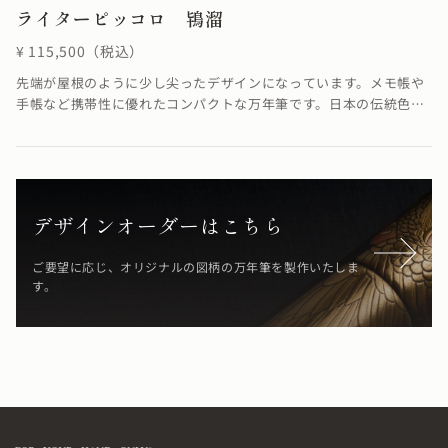
ライターピッコロ 鴇溜
¥ 115,500（税込）
先端が屋根のように少し尖ったデザインになっています。メモ帳や
手帳など携帯性に優れたコンパクトな万年筆です。日本の伝統色で
ある鴇色をイメージした優しい色と溜めの落ち着いた色合いが融合
し、柔らかさを感じる仕上がりになっています。鴇溜の「溜塗り」
とは、透けによって漆のたまり状態がよく見え、吸い込まれるよう
な透明感のある飴色が特徴です。≪自然素材の漆を使用しているた
め、仕上がりの色合いが若干異なる場合がございます≫
デザインオーダーはこちら
ご要望に応じ、オリジナルの図柄の万年筆を製作いたしま
す。