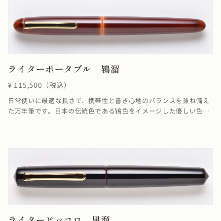
ライターポータブル 鴇溜
¥ 115,500（税込）
日常使いに最適な長さで、携帯性と書き心地のバランスを兼ね備え
た万年筆です。日本の伝統色である鴇色をイメージした優しい色と
溜めの落ち着いた色合いが融合し、柔らかさを感じる仕上がりにな
っています。鴇溜の「溜塗り」とは、透けによって漆のたまり状態
がよく見え、吸い込まれるような透明感のある飴色が特徴です。≪
自然素材の漆を使用しているため、仕上がりの色合いが若干異なる
場合がございます≫
ライターピッコロ 黒溜