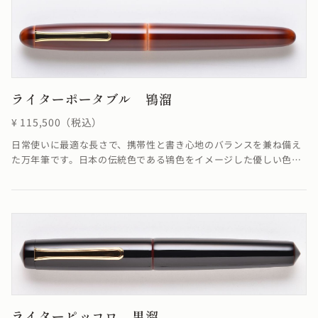
ライターポータブル 鴇溜
¥ 115,500（税込）
日常使いに最適な長さで、携帯性と書き心地のバランスを兼ね備え
た万年筆です。日本の伝統色である鴇色をイメージした優しい色と
溜めの落ち着いた色合いが融合し、柔らかさを感じる仕上がりにな
っています。鴇溜の「溜塗り」とは、透けによって漆のたまり状態
がよく見え、吸い込まれるような透明感のある飴色が特徴です。≪
自然素材の漆を使用しているため、仕上がりの色合いが若干異なる
場合がございます≫
ライターピッコロ 黒溜