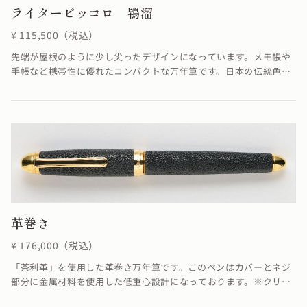
ライターピッコロ 鴇溜
¥ 115,500（税込）
先端が屋根のように少し尖ったデザインになっています。メモ帳や
手帳など携帯性に優れたコンパクトな万年筆です。日本の伝統色で
ある鴇色をイメージした優しい色と溜めの落ち着いた色合いが融合
し、柔らかさを感じる仕上がりになっています。鴇溜の「溜塗り」
とは、透けによって漆のたまり状態がよく見え、吸い込まれるよう
な透明感のある飴色が特徴です。≪自然素材の漆を使用しているた
め、仕上がりの色合いが若干異なる場合がございます≫
革巻き
¥ 176,000（税込）
「茶利革」を使用した革巻き万年筆です。このペンはカバーとネジ
部分に金属材料を使用した低重心設計になっております。※クリッ
プ、各パーツ、ペン先の色を変えることでカスタマイズが可能で