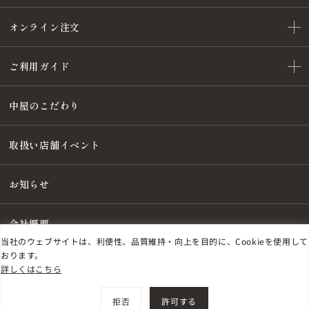
オンライン注文
ご利用ガイド
中屋のこだわり
取扱い店舗イベント
お知らせ
会社概要
当社のウェブサイトは、利便性、品質維持・向上を目的に、Cookieを使用して
おります。
詳しくはこちら
特定商取引法に基づく表記
プライバシーポリシー
©
2026
NAKAYA FOUNTAIN PEN Co., Ltd.
拒否
許可する