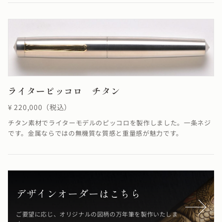
す。「茶利革」は明治初期において、日本の皮革製造技術を向上さ
せるために海外から技術者チャールス・ヘンニクル氏を呼びその指
導を受けて製造した革のことで、氏の愛称チャーリーから名付けら
れたそうです。植物の渋で鞣された山羊革に縦横斜めからの手揉み
を繰り返し行って革の表面を隆起させ、深い凹凸をつけます。多く
の工程を人の手で行なっているため、技術を持った職人にしかつく
る事ができないと言われます。日本独自の希少で非常に美しい革
で、鞄の素材として利用されていました。
ライターピッコロ チタン
¥ 220,000（税込）
チタン素材でライターモデルのピッコロを製作しました。一条ネジ
です。金属ならではの無機質な質感と重量感が魅力です。
デザインオーダーはこちら
ご要望に応じ、オリジナルの図柄の万年筆を製作いたしま