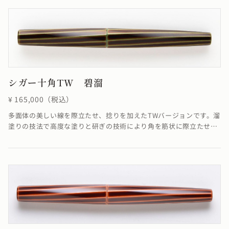
全く問題ありません。≪自然素材の漆を使用しているため、仕上が
りの色合いが若干異なる場合がございます≫
シガー十角TW 碧溜
¥ 165,000（税込）
多面体の美しい線を際立たせ、捻りを加えたTWバージョンです。溜
塗りの技法で高度な塗りと研ぎの技術により角を筋状に際立たせて
います。線に捻りが加わることでSTよりも少し柔らかく華やかな雰
囲気に仕上がりました。※4条ネジの為、ネジの入り口が4つありま
すが、線は1ヶ所でしか合いません。線が合わなくても機能として
全く問題ありません。溜塗の技法で「碧色」を表現しています。≪
自然素材の漆を使用しているため、仕上がりの色合いが若干異なる
場合がございます≫