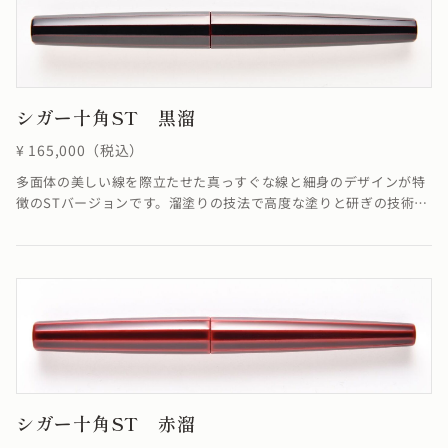
シガー十角ST 黒溜
¥ 165,000（税込）
多面体の美しい線を際立たせた真っすぐな線と細身のデザインが特
徴のSTバージョンです。溜塗りの技法で高度な塗りと研ぎの技術に
より角を筋状に際立たせることができました。端に向かって真っす
ぐに集約していく線がすっきりと洗練された雰囲気を醸し出してい
ます。※4条ネジの為ネジの入り口が4つありますが、線は1ヶ所で
しか合いません。線が合わなくても機能としては全く問題ありませ
ん。
シガー十角ST 赤溜