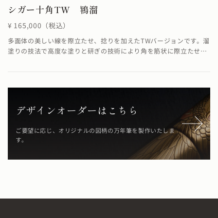
シガー十角TW 鴇溜
¥ 165,000（税込）
多面体の美しい線を際立たせ、捻りを加えたTWバージョンです。溜
塗りの技法で高度な塗りと研ぎの技術により角を筋状に際立たせる
ことができました。線に捻りが加わることでSTよりも少し柔らかく
華やかな雰囲気に仕上がりました。※4条ネジの為、ネジの入り口
が4つありますが、線は1ヶ所でしか合いません。線が合わなくても
機能としては全く問題ありません。溜塗の技法で鴇の羽のような
「鴇色」を表現しています。≪自然素材の漆を使用しているため、
デザインオーダーはこちら
仕上がりの色合いが若干異なる場合がございます≫
ご要望に応じ、オリジナルの図柄の万年筆を製作いたしま
す。