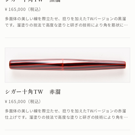
¥ 165,000（税込）
多面体の美しい線を際立たせ、捻りを加えたTWバージョンの黒溜
です。溜塗りの技法で高度な塗りと研ぎの技術により角を筋状に際
立たせています。線に捻りが加わることでSTよりも少し柔らかく華
やかな雰囲気に仕上がりました。※4条ネジの為、ネジの入り口が4
つありますが、線は1ヶ所でしか合いません。線が合わなくても機
能として全く問題ありません。≪自然素材の漆を使用しているた
め、仕上がりの色合いが若干異なる場合がございます≫
シガー十角TW 赤溜
¥ 165,000（税込）
多面体の美しい線を際立たせ、捻りを加えたTWバージョンの赤溜
仕上げです。溜塗りの技法で高度な塗りと研ぎの技術により角を筋
状に際立たせています。※4条ネジの為、ネジの入り口が4つありま
すが、線は1ヶ所でしか合いません。線が合わなくても機能として