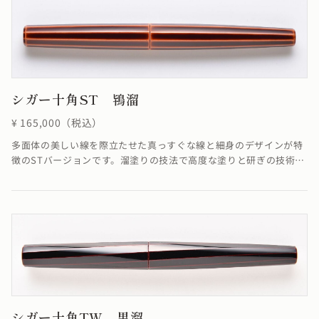
ません。線が合わなくても機能としては全く問題ありません。溜塗
の技法で「碧色」を表現しています。≪自然素材の漆を使用してい
るため、仕上がりの色合いが若干異なる場合がございます≫
シガー十角ST 鴇溜
¥ 165,000（税込）
多面体の美しい線を際立たせた真っすぐな線と細身のデザインが特
徴のSTバージョンです。溜塗りの技法で高度な塗りと研ぎの技術に
より角を筋状に際立たせることができました。端に向かって真っす
ぐに集約していく線がすっきりと洗練された雰囲気を醸し出してい
ます。※4条ネジの為、ネジの入り口が4つありますが、線は1ヶ所
でしか合いません。線が合わなくても機能としては全く問題ありま
せん。溜塗の技法で鴇の羽のような「鴇色」を表現しています。≪
自然素材の漆を使用しているため、仕上がりの色合いが若干異なる
場合がございます≫
シガー十角TW 黒溜