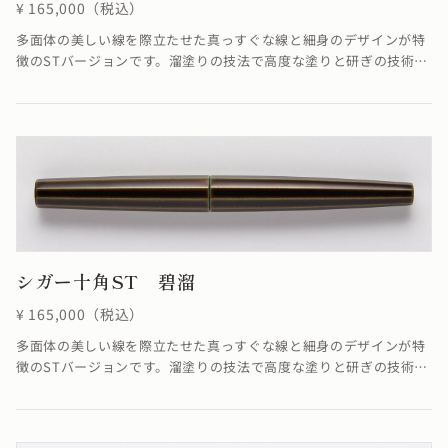
¥ 165,000（税込）
多面体の美しい線を際立たせた真っすぐな線と細身のデザインが特
徴のSTバージョンです。溜塗りの技法で高度な塗りと研ぎの技術に
より角を筋状に際立たせることができました。端に向かって真っす
ぐに集約していく線がすっきりと洗練された雰囲気を醸し出してい
ます。※4条ネジの為、ネジの入り口が4つありますが、線は1ヶ所
でしか合いません。線が合わなくても機能としては全く問題ありま
せん。≪自然素材の漆を使用しているため、仕上がりの色合いが若
干異なる場合がございます≫
シガー十角ST 碧溜
¥ 165,000（税込）
多面体の美しい線を際立たせた真っすぐな線と細身のデザインが特
徴のSTバージョンです。溜塗りの技法で高度な塗りと研ぎの技術に
より角を筋状に際立たせています。端に向かって真っすぐに集約し
ていく線がすっきりと洗練された雰囲気を醸し出しています。※4
条ネジの為、ネジの入り口が4つありますが、線は1ヶ所でしか合い