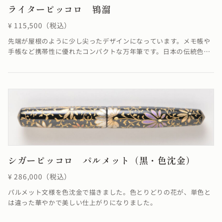
ライターピッコロ 鴇溜
¥ 115,500（税込）
先端が屋根のように少し尖ったデザインになっています。メモ帳や
手帳など携帯性に優れたコンパクトな万年筆です。日本の伝統色で
ある鴇色をイメージした優しい色と溜めの落ち着いた色合いが融合
し、柔らかさを感じる仕上がりになっています。鴇溜の「溜塗り」
とは、透けによって漆のたまり状態がよく見え、吸い込まれるよう
な透明感のある飴色が特徴です。≪自然素材の漆を使用しているた
め、仕上がりの色合いが若干異なる場合がございます≫
シガーピッコロ パルメット（黒・色沈金）
¥ 286,000（税込）
パルメット文様を色沈金で描きました。色とりどりの花が、単色と
は違った華やかで美しい仕上がりになりました。