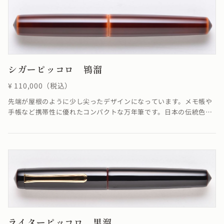
シガーピッコロ 鴇溜
¥ 110,000（税込）
先端が屋根のように少し尖ったデザインになっています。メモ帳や
手帳など携帯性に優れたコンパクトな万年筆です。日本の伝統色で
ある鴇色をイメージした優しい色と溜めの落ち着いた色合いが融合
し、柔らかさを感じる仕上がりになっています。鴇溜の「溜塗り」
とは、透けによって漆のたまり状態がよく見え、吸い込まれるよう
な透明感のある飴色が特徴です。≪自然素材の漆を使用しているた
め、仕上がりの色合いが若干異なる場合がございます≫
ライターピッコロ 黒溜