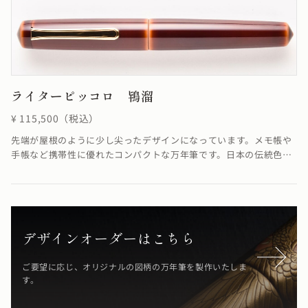
ライターピッコロ 鴇溜
¥ 115,500（税込）
先端が屋根のように少し尖ったデザインになっています。メモ帳や
手帳など携帯性に優れたコンパクトな万年筆です。日本の伝統色で
ある鴇色をイメージした優しい色と溜めの落ち着いた色合いが融合
し、柔らかさを感じる仕上がりになっています。鴇溜の「溜塗り」
とは、透けによって漆のたまり状態がよく見え、吸い込まれるよう
な透明感のある飴色が特徴です。≪自然素材の漆を使用しているた
め、仕上がりの色合いが若干異なる場合がございます≫
デザインオーダーはこちら
ご要望に応じ、オリジナルの図柄の万年筆を製作いたしま
す。