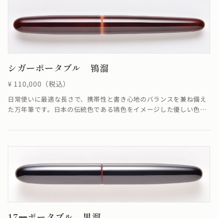
シガーポータブル 鴇溜
¥ 110,000（税込）
日常使いに最適な長さで、携帯性と書き心地のバランスを兼ね備え
た万年筆です。日本の伝統色である鴇色をイメージした優しい色と
溜めの落ち着いた色合いが融合し、柔らかさを感じる仕上がりにな
っています。鴇溜の「溜塗り」とは、透けによって漆のたまり状態
がよく見え、吸い込まれるような透明感のある飴色が特徴です。≪
自然素材の漆を使用しているため、仕上がりの色合いが若干異なる
場合がございます≫
17㎜ポータブル 黒溜