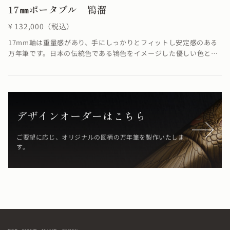
17㎜ポータブル 鴇溜
¥ 132,000（税込）
17mm軸は重量感があり、手にしっかりとフィットし安定感のある
万年筆です。日本の伝統色である鴇色をイメージした優しい色と溜
めの落ち着いた色合いが融合し、柔らかさを感じる仕上がりになっ
ています。溜塗の技法で鴇の羽のような「鴇色」を表現していま
す。※シガーモデルのみご用意しています。≪自然素材の漆を使用
しているため、仕上がりの色合いが若干異なる場合がございます≫
デザインオーダーはこちら
ご要望に応じ、オリジナルの図柄の万年筆を製作いたしま
す。