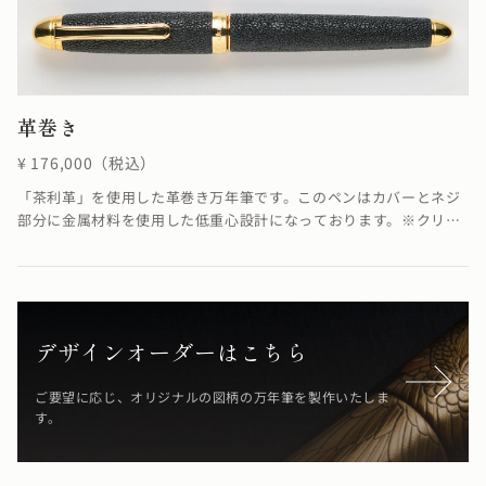
革巻き
¥ 176,000（税込）
「茶利革」を使用した革巻き万年筆です。このペンはカバーとネジ
部分に金属材料を使用した低重心設計になっております。※クリッ
プ、各パーツ、ペン先の色を変えることでカスタマイズが可能で
す。「茶利革」は明治初期において、日本の皮革製造技術を向上さ
せるために海外から技術者チャールス・ヘンニクル氏を呼びその指
導を受けて製造した革のことで、氏の愛称チャーリーから名付けら
れたそうです。植物の渋で鞣された山羊革に縦横斜めからの手揉み
デザインオーダーはこちら
を繰り返し行って革の表面を隆起させ、深い凹凸をつけます。多く
の工程を人の手で行なっているため、技術を持った職人にしかつく
ご要望に応じ、オリジナルの図柄の万年筆を製作いたしま
る事ができないと言われます。日本独自の希少で非常に美しい革
す。
で、鞄の素材として利用されていました。