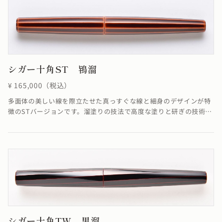
ません。線が合わなくても機能としては全く問題ありません。溜塗
の技法で「碧色」を表現しています。≪自然素材の漆を使用してい
るため、仕上がりの色合いが若干異なる場合がございます≫
シガー十角ST 鴇溜
¥ 165,000（税込）
多面体の美しい線を際立たせた真っすぐな線と細身のデザインが特
徴のSTバージョンです。溜塗りの技法で高度な塗りと研ぎの技術に
より角を筋状に際立たせることができました。端に向かって真っす
ぐに集約していく線がすっきりと洗練された雰囲気を醸し出してい
ます。※4条ネジの為、ネジの入り口が4つありますが、線は1ヶ所
でしか合いません。線が合わなくても機能としては全く問題ありま
せん。溜塗の技法で鴇の羽のような「鴇色」を表現しています。≪
自然素材の漆を使用しているため、仕上がりの色合いが若干異なる
場合がございます≫
シガー十角TW 黒溜