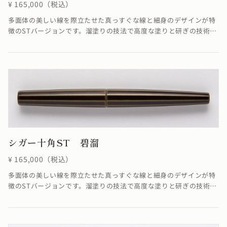
¥ 165,000（税込）
多面体の美しい線を際立たせた真っすぐな線と細身のデザインが特
徴のSTバージョンです。溜塗りの技法で高度な塗りと研ぎの技術に
より角を筋状に際立たせることができました。端に向かって真っす
ぐに集約していく線がすっきりと洗練された雰囲気を醸し出してい
ます。※4条ネジの為、ネジの入り口が4つありますが、線は1ヶ所
でしか合いません。線が合わなくても機能としては全く問題ありま
せん。≪自然素材の漆を使用しているため、仕上がりの色合いが若
干異なる場合がございます≫
シガー十角ST 碧溜
¥ 165,000（税込）
多面体の美しい線を際立たせた真っすぐな線と細身のデザインが特
徴のSTバージョンです。溜塗りの技法で高度な塗りと研ぎの技術に
より角を筋状に際立たせています。端に向かって真っすぐに集約し
ていく線がすっきりと洗練された雰囲気を醸し出しています。※4
条ネジの為、ネジの入り口が4つありますが、線は1ヶ所でしか合い