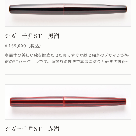
シガー十角ST 黒溜
¥ 165,000（税込）
多面体の美しい線を際立たせた真っすぐな線と細身のデザインが特
徴のSTバージョンです。溜塗りの技法で高度な塗りと研ぎの技術に
より角を筋状に際立たせることができました。端に向かって真っす
ぐに集約していく線がすっきりと洗練された雰囲気を醸し出してい
ます。※4条ネジの為ネジの入り口が4つありますが、線は1ヶ所で
しか合いません。線が合わなくても機能としては全く問題ありませ
ん。
シガー十角ST 赤溜