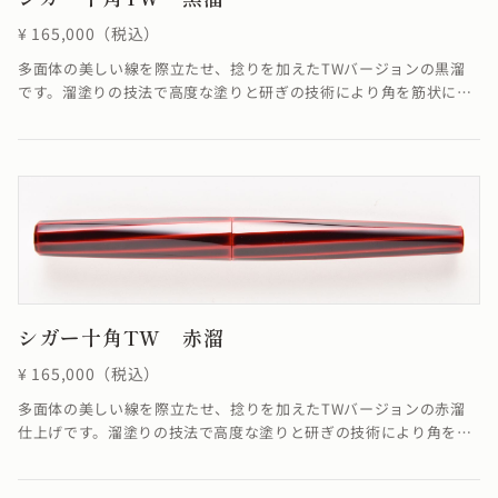
¥ 165,000（税込）
多面体の美しい線を際立たせ、捻りを加えたTWバージョンの黒溜
です。溜塗りの技法で高度な塗りと研ぎの技術により角を筋状に際
立たせています。線に捻りが加わることでSTよりも少し柔らかく華
やかな雰囲気に仕上がりました。※4条ネジの為、ネジの入り口が4
つありますが、線は1ヶ所でしか合いません。線が合わなくても機
能として全く問題ありません。≪自然素材の漆を使用しているた
め、仕上がりの色合いが若干異なる場合がございます≫
シガー十角TW 赤溜
¥ 165,000（税込）
多面体の美しい線を際立たせ、捻りを加えたTWバージョンの赤溜
仕上げです。溜塗りの技法で高度な塗りと研ぎの技術により角を筋
状に際立たせています。※4条ネジの為、ネジの入り口が4つありま
すが、線は1ヶ所でしか合いません。線が合わなくても機能として