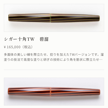
全く問題ありません。≪自然素材の漆を使用しているため、仕上が
りの色合いが若干異なる場合がございます≫
シガー十角TW 碧溜
¥ 165,000（税込）
多面体の美しい線を際立たせ、捻りを加えたTWバージョンです。溜
塗りの技法で高度な塗りと研ぎの技術により角を筋状に際立たせて
います。線に捻りが加わることでSTよりも少し柔らかく華やかな雰
囲気に仕上がりました。※4条ネジの為、ネジの入り口が4つありま
すが、線は1ヶ所でしか合いません。線が合わなくても機能として
全く問題ありません。溜塗の技法で「碧色」を表現しています。≪
自然素材の漆を使用しているため、仕上がりの色合いが若干異なる
場合がございます≫