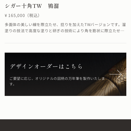
シガー十角TW 鴇溜
¥ 165,000（税込）
多面体の美しい線を際立たせ、捻りを加えたTWバージョンです。溜
塗りの技法で高度な塗りと研ぎの技術により角を筋状に際立たせる
ことができました。線に捻りが加わることでSTよりも少し柔らかく
華やかな雰囲気に仕上がりました。※4条ネジの為、ネジの入り口
が4つありますが、線は1ヶ所でしか合いません。線が合わなくても
機能としては全く問題ありません。溜塗の技法で鴇の羽のような
「鴇色」を表現しています。≪自然素材の漆を使用しているため、
デザインオーダーはこちら
仕上がりの色合いが若干異なる場合がございます≫
ご要望に応じ、オリジナルの図柄の万年筆を製作いたしま
す。