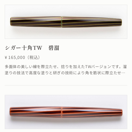
全く問題ありません。≪自然素材の漆を使用しているため、仕上が
りの色合いが若干異なる場合がございます≫
シガー十角TW 碧溜
¥ 165,000（税込）
多面体の美しい線を際立たせ、捻りを加えたTWバージョンです。溜
塗りの技法で高度な塗りと研ぎの技術により角を筋状に際立たせて
います。線に捻りが加わることでSTよりも少し柔らかく華やかな雰
囲気に仕上がりました。※4条ネジの為、ネジの入り口が4つありま
すが、線は1ヶ所でしか合いません。線が合わなくても機能として
全く問題ありません。溜塗の技法で「碧色」を表現しています。≪
自然素材の漆を使用しているため、仕上がりの色合いが若干異なる
場合がございます≫