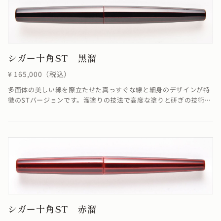
シガー十角ST 黒溜
¥ 165,000（税込）
多面体の美しい線を際立たせた真っすぐな線と細身のデザインが特
徴のSTバージョンです。溜塗りの技法で高度な塗りと研ぎの技術に
より角を筋状に際立たせることができました。端に向かって真っす
ぐに集約していく線がすっきりと洗練された雰囲気を醸し出してい
ます。※4条ネジの為ネジの入り口が4つありますが、線は1ヶ所で
しか合いません。線が合わなくても機能としては全く問題ありませ
ん。
シガー十角ST 赤溜