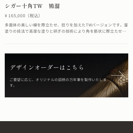
シガー十角TW 鴇溜
¥ 165,000（税込）
多面体の美しい線を際立たせ、捻りを加えたTWバージョンです。溜
塗りの技法で高度な塗りと研ぎの技術により角を筋状に際立たせる
ことができました。線に捻りが加わることでSTよりも少し柔らかく
華やかな雰囲気に仕上がりました。※4条ネジの為、ネジの入り口
が4つありますが、線は1ヶ所でしか合いません。線が合わなくても
機能としては全く問題ありません。溜塗の技法で鴇の羽のような
「鴇色」を表現しています。≪自然素材の漆を使用しているため、
デザインオーダーはこちら
仕上がりの色合いが若干異なる場合がございます≫
ご要望に応じ、オリジナルの図柄の万年筆を製作いたしま
す。