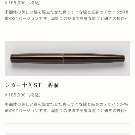
¥ 165,000（税込）
多面体の美しい線を際立たせた真っすぐな線と細身のデザインが特
徴のSTバージョンです。溜塗りの技法で高度な塗りと研ぎの技術に
より角を筋状に際立たせることができました。端に向かって真っす
ぐに集約していく線がすっきりと洗練された雰囲気を醸し出してい
ます。※4条ネジの為、ネジの入り口が4つありますが、線は1ヶ所
でしか合いません。線が合わなくても機能としては全く問題ありま
せん。≪自然素材の漆を使用しているため、仕上がりの色合いが若
干異なる場合がございます≫
シガー十角ST 碧溜
¥ 165,000（税込）
多面体の美しい線を際立たせた真っすぐな線と細身のデザインが特
徴のSTバージョンです。溜塗りの技法で高度な塗りと研ぎの技術に
より角を筋状に際立たせています。端に向かって真っすぐに集約し
ていく線がすっきりと洗練された雰囲気を醸し出しています。※4
条ネジの為、ネジの入り口が4つありますが、線は1ヶ所でしか合い