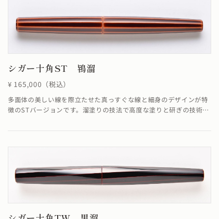
ません。線が合わなくても機能としては全く問題ありません。溜塗
の技法で「碧色」を表現しています。≪自然素材の漆を使用してい
るため、仕上がりの色合いが若干異なる場合がございます≫
シガー十角ST 鴇溜
¥ 165,000（税込）
多面体の美しい線を際立たせた真っすぐな線と細身のデザインが特
徴のSTバージョンです。溜塗りの技法で高度な塗りと研ぎの技術に
より角を筋状に際立たせることができました。端に向かって真っす
ぐに集約していく線がすっきりと洗練された雰囲気を醸し出してい
ます。※4条ネジの為、ネジの入り口が4つありますが、線は1ヶ所
でしか合いません。線が合わなくても機能としては全く問題ありま
せん。溜塗の技法で鴇の羽のような「鴇色」を表現しています。≪
自然素材の漆を使用しているため、仕上がりの色合いが若干異なる
場合がございます≫
シガー十角TW 黒溜