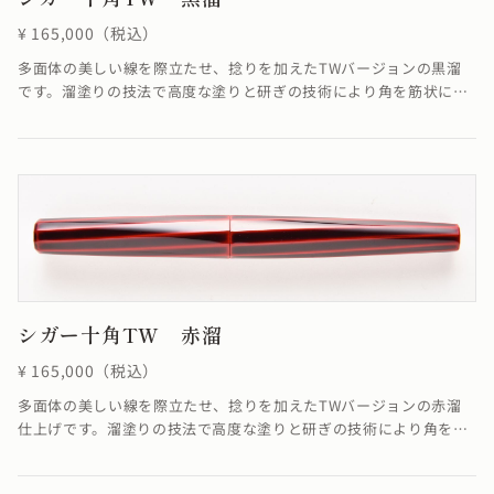
¥ 165,000（税込）
多面体の美しい線を際立たせ、捻りを加えたTWバージョンの黒溜
です。溜塗りの技法で高度な塗りと研ぎの技術により角を筋状に際
立たせています。線に捻りが加わることでSTよりも少し柔らかく華
やかな雰囲気に仕上がりました。※4条ネジの為、ネジの入り口が4
つありますが、線は1ヶ所でしか合いません。線が合わなくても機
能として全く問題ありません。≪自然素材の漆を使用しているた
め、仕上がりの色合いが若干異なる場合がございます≫
シガー十角TW 赤溜
¥ 165,000（税込）
多面体の美しい線を際立たせ、捻りを加えたTWバージョンの赤溜
仕上げです。溜塗りの技法で高度な塗りと研ぎの技術により角を筋
状に際立たせています。※4条ネジの為、ネジの入り口が4つありま
すが、線は1ヶ所でしか合いません。線が合わなくても機能として