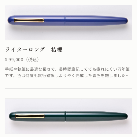
られてきました。高価な硫黄と水銀が入った赤土の粉末である辰砂
（別名で赤色硫化水銀とも呼ぶ）を原料としています。
ライターロング 桔梗
¥ 99,000（税込）
手紙や執筆に最適な長さで、長時間筆記してても疲れにくい万年筆
です。色は何度も試行錯誤しようやく完成した青色を施しました。
自然界では青という色を持ったものが少なく、納得のいく青色を表
現するのはかなり難しかったです。桔梗の花に例え名付けた美しい
青色の「桔梗」は、艶やかに輝く仕上がりになっています。