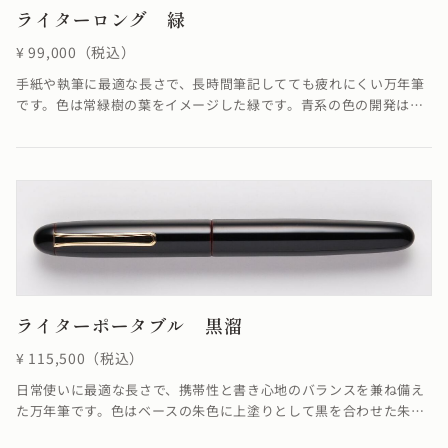
ライターロング 緑
¥ 99,000（税込）
手紙や執筆に最適な長さで、長時間筆記してても疲れにくい万年筆
です。色は常緑樹の葉をイメージした緑です。青系の色の開発は難
しい為、この美しい緑を表現するのには大変苦労しました。緑色が
美しく艶やかに輝く仕上がりになっています。
ライターポータブル 黒溜
¥ 115,500（税込）
日常使いに最適な長さで、携帯性と書き心地のバランスを兼ね備え
た万年筆です。色はベースの朱色に上塗りとして黒を合わせた朱合
漆を塗る事で、落ち着いた色合いが融合し優雅ともいえる雰囲気を