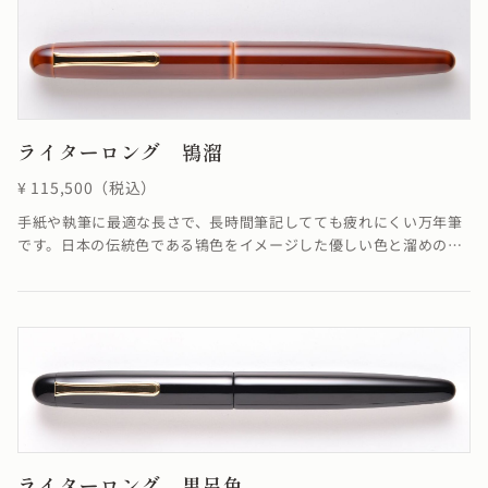
ライターロング 鴇溜
¥ 115,500（税込）
手紙や執筆に最適な長さで、長時間筆記してても疲れにくい万年筆
です。日本の伝統色である鴇色をイメージした優しい色と溜めの落
ち着いた色合いが融合し、柔らかさを感じる仕上がりになっていま
す。鴇溜の「溜塗り」とは、透けによって漆のたまり状態がよく見
え、吸い込まれるような透明感のある飴色が特徴です。≪自然素材
の漆を使用しているため、仕上がりの色合いが若干異なる場合がご
ざいます≫
ライターロング 黒呂色