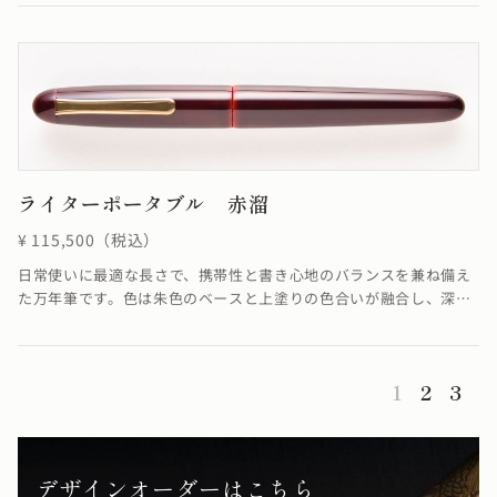
醸し出した仕上がりになっています。
ライターポータブル 赤溜
¥ 115,500（税込）
日常使いに最適な長さで、携帯性と書き心地のバランスを兼ね備え
た万年筆です。色は朱色のベースと上塗りの色合いが融合し、深く
美しい赤を作り出しています。≪自然素材の漆を使用しているた
め、仕上がりの色合いが若干異なる場合がございます≫
1
2
3
デザインオーダーはこちら