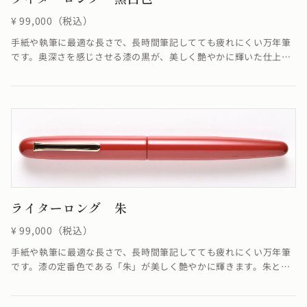
¥ 99,000（税込）
手紙や執筆に最適な長さで、長時間筆記してても疲れにくい万年筆
です。奥深さを感じさせる漆の黒が、美しく艶やかに輝いた仕上が
りです。呂色とは黒の色名の一つで、黒漆の濡れたような深く美し
い黒色を指します。漆の塗りの技法のひとつである呂色塗からきた
色名で、蝋色とも書きます。
ライターロング 朱
¥ 99,000（税込）
手紙や執筆に最適な長さで、長時間筆記してても疲れにくい万年筆
です。漆の定番色である「朱」が美しく艶やかに輝きます。朱とは
魔除けや不老長寿の象徴とされるやや黄色味を帯びた赤色のこと
で、中国や日本の伝統色として古代より宮殿や神社仏閣に多く用い