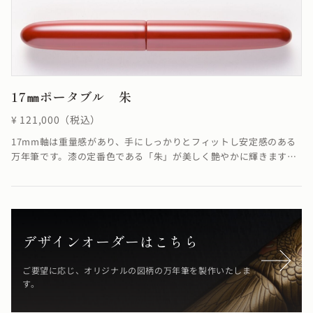
17㎜ポータブル 朱
¥ 121,000（税込）
17mm軸は重量感があり、手にしっかりとフィットし安定感のある
万年筆です。漆の定番色である「朱」が美しく艶やかに輝きます。
朱とは魔除けや不老長寿の象徴とされるやや黄色味を帯びた赤色の
ことで、中国や日本の伝統色として古代より宮殿や神社仏閣に多く
用いられてきました。高価な硫黄と水銀が入った赤土の粉末である
辰砂（別名で赤色硫化水銀とも呼ぶ）を原料としています。※シガ
ーモデルのみご用意しています。
デザインオーダーはこちら
ご要望に応じ、オリジナルの図柄の万年筆を製作いたしま
す。