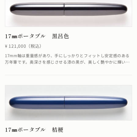
17㎜ポータブル 黒呂色
¥ 121,000（税込）
17mm軸は重量感があり、手にしっかりとフィットし安定感のある
万年筆です。奥深さを感じさせる漆の黒が、美しく艶やかに輝いた
仕上がりです。呂色とは黒の色名の一つで、黒漆の濡れたような深
く美しい黒色を指します。 漆の塗りの技法のひとつである呂色塗か
らきた色名で、蝋色とも書きます。※シガーモデルのみご用意して
います。
17㎜ポータブル 桔梗