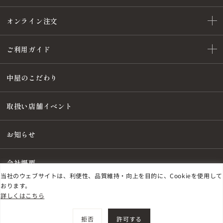
オンライン注文
ご利用ガイド
中屋のこだわり
取扱い店舗イベント
お知らせ
会社概要
当社のウェブサイトは、利便性、品質維持・向上を目的に、Cookieを使用して
おります。
詳しくはこちら
特定商取引法に基づく表記
プライバシーポリシー
©
2026
NAKAYA FOUNTAIN PEN Co., Ltd.
拒否
許可する