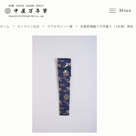
Menu
ホーム
オンライン注文
アクセサリー一覧
京都西陣織り万年筆入（1本用）青地