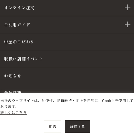
オンライン注文
ご利用ガイド
中屋のこだわり
取扱い店舗イベント
お知らせ
会社概要
当社のウェブサイトは、利便性、品質維持・向上を目的に、Cookieを使用して
おります。
詳しくはこちら
特定商取引法に基づく表記
プライバシーポリシー
©
2026
NAKAYA FOUNTAIN PEN Co., Ltd.
拒否
許可する